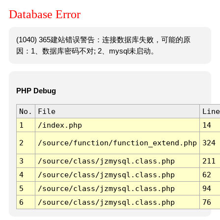
Database Error
(1040) 365建站错误警告：连接数据库失败，可能的原
因：1、数据库密码不对; 2、mysql未启动。
PHP Debug
No.
File
Line
1
/index.php
14
2
/source/function/function_extend.php
324
3
/source/class/jzmysql.class.php
211
4
/source/class/jzmysql.class.php
62
5
/source/class/jzmysql.class.php
94
6
/source/class/jzmysql.class.php
76