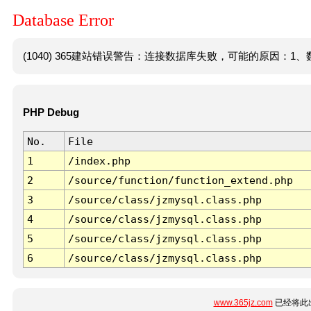
Database Error
(1040) 365建站错误警告：连接数据库失败，可能的原因：1、数
PHP Debug
No.
File
1
/index.php
2
/source/function/function_extend.php
3
/source/class/jzmysql.class.php
4
/source/class/jzmysql.class.php
5
/source/class/jzmysql.class.php
6
/source/class/jzmysql.class.php
www.365jz.com
已经将此