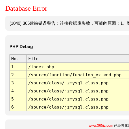
Database Error
(1040) 365建站错误警告：连接数据库失败，可能的原因：1、数
PHP Debug
No.
File
1
/index.php
2
/source/function/function_extend.php
3
/source/class/jzmysql.class.php
4
/source/class/jzmysql.class.php
5
/source/class/jzmysql.class.php
6
/source/class/jzmysql.class.php
www.365jz.com
已经将此