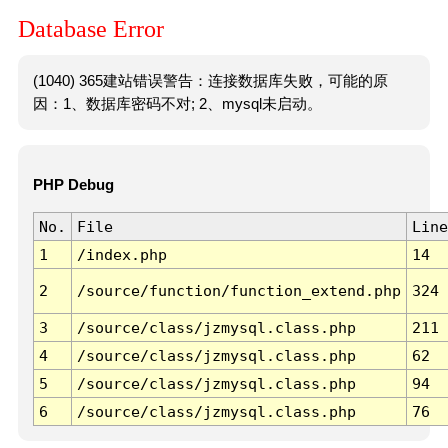
Database Error
(1040) 365建站错误警告：连接数据库失败，可能的原
因：1、数据库密码不对; 2、mysql未启动。
PHP Debug
No.
File
Line
1
/index.php
14
2
/source/function/function_extend.php
324
3
/source/class/jzmysql.class.php
211
4
/source/class/jzmysql.class.php
62
5
/source/class/jzmysql.class.php
94
6
/source/class/jzmysql.class.php
76