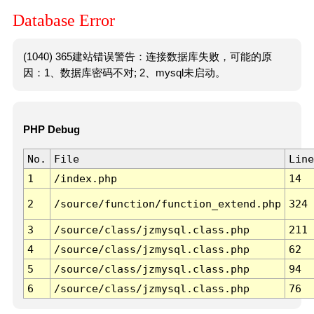
Database Error
(1040) 365建站错误警告：连接数据库失败，可能的原
因：1、数据库密码不对; 2、mysql未启动。
PHP Debug
No.
File
Line
1
/index.php
14
2
/source/function/function_extend.php
324
3
/source/class/jzmysql.class.php
211
4
/source/class/jzmysql.class.php
62
5
/source/class/jzmysql.class.php
94
6
/source/class/jzmysql.class.php
76