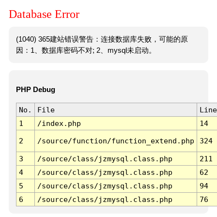
Database Error
(1040) 365建站错误警告：连接数据库失败，可能的原
因：1、数据库密码不对; 2、mysql未启动。
PHP Debug
No.
File
Line
1
/index.php
14
2
/source/function/function_extend.php
324
3
/source/class/jzmysql.class.php
211
4
/source/class/jzmysql.class.php
62
5
/source/class/jzmysql.class.php
94
6
/source/class/jzmysql.class.php
76