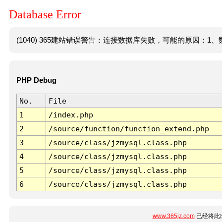
Database Error
(1040) 365建站错误警告：连接数据库失败，可能的原因：1、数
PHP Debug
No.
File
1
/index.php
2
/source/function/function_extend.php
3
/source/class/jzmysql.class.php
4
/source/class/jzmysql.class.php
5
/source/class/jzmysql.class.php
6
/source/class/jzmysql.class.php
www.365jz.com
已经将此