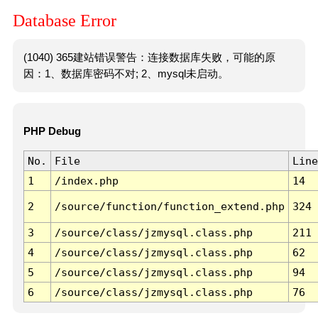
Database Error
(1040) 365建站错误警告：连接数据库失败，可能的原
因：1、数据库密码不对; 2、mysql未启动。
PHP Debug
No.
File
Line
1
/index.php
14
2
/source/function/function_extend.php
324
3
/source/class/jzmysql.class.php
211
4
/source/class/jzmysql.class.php
62
5
/source/class/jzmysql.class.php
94
6
/source/class/jzmysql.class.php
76