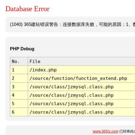
Database Error
(1040) 365建站错误警告：连接数据库失败，可能的原因：1、数
PHP Debug
No.
File
1
/index.php
2
/source/function/function_extend.php
3
/source/class/jzmysql.class.php
4
/source/class/jzmysql.class.php
5
/source/class/jzmysql.class.php
6
/source/class/jzmysql.class.php
www.365jz.com
已经将此