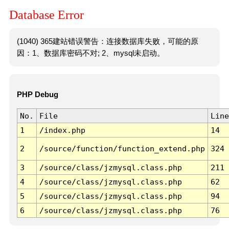
Database Error
(1040) 365建站错误警告：连接数据库失败，可能的原
因：1、数据库密码不对; 2、mysql未启动。
PHP Debug
No.
File
Line
1
/index.php
14
2
/source/function/function_extend.php
324
3
/source/class/jzmysql.class.php
211
4
/source/class/jzmysql.class.php
62
5
/source/class/jzmysql.class.php
94
6
/source/class/jzmysql.class.php
76