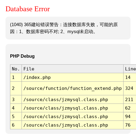
Database Error
(1040) 365建站错误警告：连接数据库失败，可能的原
因：1、数据库密码不对; 2、mysql未启动。
PHP Debug
No.
File
Line
1
/index.php
14
2
/source/function/function_extend.php
324
3
/source/class/jzmysql.class.php
211
4
/source/class/jzmysql.class.php
62
5
/source/class/jzmysql.class.php
94
6
/source/class/jzmysql.class.php
76