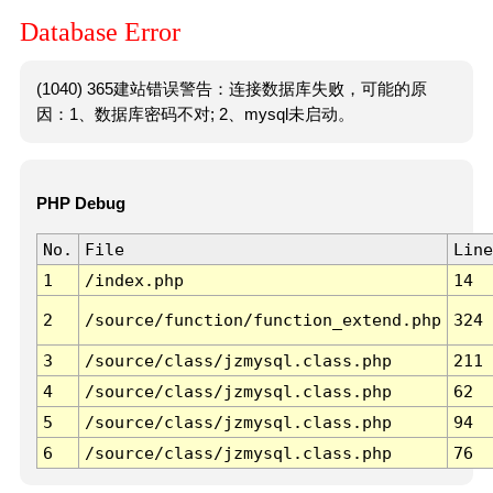
Database Error
(1040) 365建站错误警告：连接数据库失败，可能的原
因：1、数据库密码不对; 2、mysql未启动。
PHP Debug
No.
File
Line
1
/index.php
14
2
/source/function/function_extend.php
324
3
/source/class/jzmysql.class.php
211
4
/source/class/jzmysql.class.php
62
5
/source/class/jzmysql.class.php
94
6
/source/class/jzmysql.class.php
76