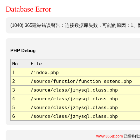
Database Error
(1040) 365建站错误警告：连接数据库失败，可能的原因：1、数
PHP Debug
No.
File
1
/index.php
2
/source/function/function_extend.php
3
/source/class/jzmysql.class.php
4
/source/class/jzmysql.class.php
5
/source/class/jzmysql.class.php
6
/source/class/jzmysql.class.php
www.365jz.com
已经将此