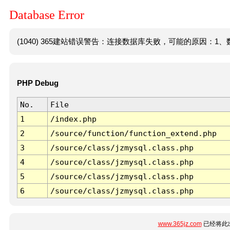
Database Error
(1040) 365建站错误警告：连接数据库失败，可能的原因：1、数
PHP Debug
No.
File
1
/index.php
2
/source/function/function_extend.php
3
/source/class/jzmysql.class.php
4
/source/class/jzmysql.class.php
5
/source/class/jzmysql.class.php
6
/source/class/jzmysql.class.php
www.365jz.com
已经将此