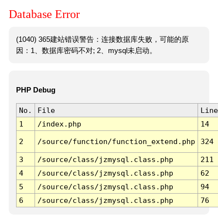
Database Error
(1040) 365建站错误警告：连接数据库失败，可能的原
因：1、数据库密码不对; 2、mysql未启动。
PHP Debug
No.
File
Line
1
/index.php
14
2
/source/function/function_extend.php
324
3
/source/class/jzmysql.class.php
211
4
/source/class/jzmysql.class.php
62
5
/source/class/jzmysql.class.php
94
6
/source/class/jzmysql.class.php
76