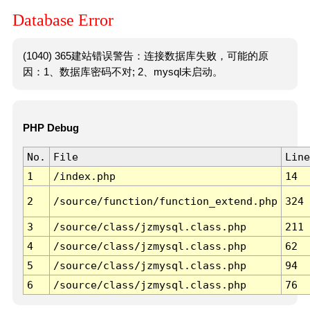
Database Error
(1040) 365建站错误警告：连接数据库失败，可能的原
因：1、数据库密码不对; 2、mysql未启动。
PHP Debug
No.
File
Line
1
/index.php
14
2
/source/function/function_extend.php
324
3
/source/class/jzmysql.class.php
211
4
/source/class/jzmysql.class.php
62
5
/source/class/jzmysql.class.php
94
6
/source/class/jzmysql.class.php
76