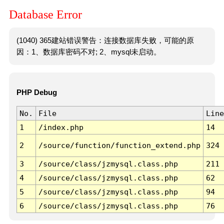
Database Error
(1040) 365建站错误警告：连接数据库失败，可能的原
因：1、数据库密码不对; 2、mysql未启动。
PHP Debug
No.
File
Line
1
/index.php
14
2
/source/function/function_extend.php
324
3
/source/class/jzmysql.class.php
211
4
/source/class/jzmysql.class.php
62
5
/source/class/jzmysql.class.php
94
6
/source/class/jzmysql.class.php
76