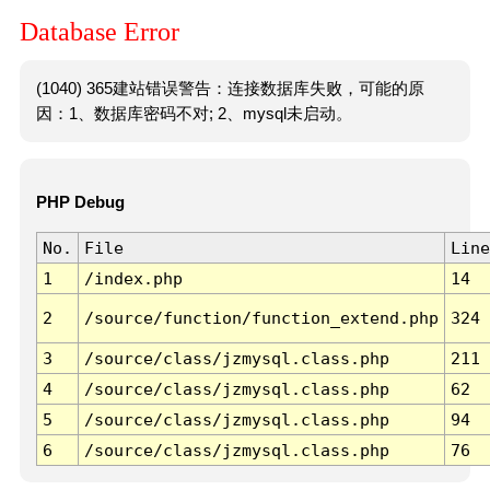
Database Error
(1040) 365建站错误警告：连接数据库失败，可能的原
因：1、数据库密码不对; 2、mysql未启动。
PHP Debug
No.
File
Line
1
/index.php
14
2
/source/function/function_extend.php
324
3
/source/class/jzmysql.class.php
211
4
/source/class/jzmysql.class.php
62
5
/source/class/jzmysql.class.php
94
6
/source/class/jzmysql.class.php
76