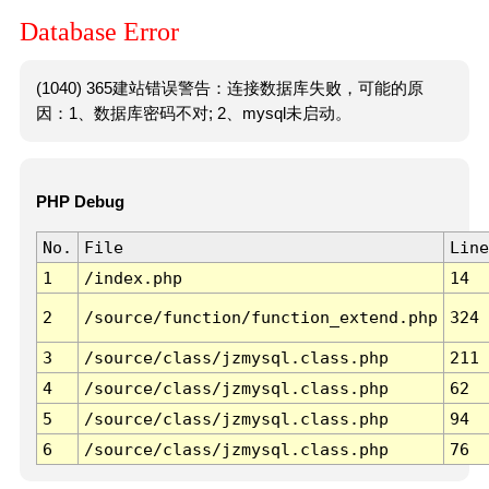
Database Error
(1040) 365建站错误警告：连接数据库失败，可能的原
因：1、数据库密码不对; 2、mysql未启动。
PHP Debug
No.
File
Line
1
/index.php
14
2
/source/function/function_extend.php
324
3
/source/class/jzmysql.class.php
211
4
/source/class/jzmysql.class.php
62
5
/source/class/jzmysql.class.php
94
6
/source/class/jzmysql.class.php
76