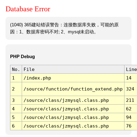
Database Error
(1040) 365建站错误警告：连接数据库失败，可能的原
因：1、数据库密码不对; 2、mysql未启动。
PHP Debug
No.
File
Line
1
/index.php
14
2
/source/function/function_extend.php
324
3
/source/class/jzmysql.class.php
211
4
/source/class/jzmysql.class.php
62
5
/source/class/jzmysql.class.php
94
6
/source/class/jzmysql.class.php
76