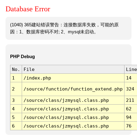
Database Error
(1040) 365建站错误警告：连接数据库失败，可能的原
因：1、数据库密码不对; 2、mysql未启动。
PHP Debug
No.
File
Line
1
/index.php
14
2
/source/function/function_extend.php
324
3
/source/class/jzmysql.class.php
211
4
/source/class/jzmysql.class.php
62
5
/source/class/jzmysql.class.php
94
6
/source/class/jzmysql.class.php
76