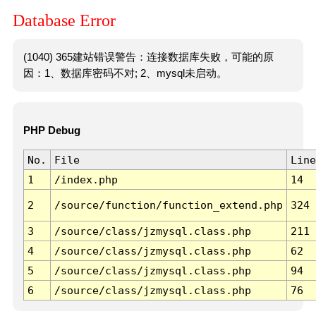
Database Error
(1040) 365建站错误警告：连接数据库失败，可能的原
因：1、数据库密码不对; 2、mysql未启动。
PHP Debug
No.
File
Line
1
/index.php
14
2
/source/function/function_extend.php
324
3
/source/class/jzmysql.class.php
211
4
/source/class/jzmysql.class.php
62
5
/source/class/jzmysql.class.php
94
6
/source/class/jzmysql.class.php
76