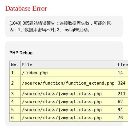
Database Error
(1040) 365建站错误警告：连接数据库失败，可能的原
因：1、数据库密码不对; 2、mysql未启动。
PHP Debug
No.
File
Line
1
/index.php
14
2
/source/function/function_extend.php
324
3
/source/class/jzmysql.class.php
211
4
/source/class/jzmysql.class.php
62
5
/source/class/jzmysql.class.php
94
6
/source/class/jzmysql.class.php
76