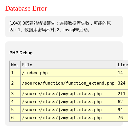
Database Error
(1040) 365建站错误警告：连接数据库失败，可能的原
因：1、数据库密码不对; 2、mysql未启动。
PHP Debug
No.
File
Line
1
/index.php
14
2
/source/function/function_extend.php
324
3
/source/class/jzmysql.class.php
211
4
/source/class/jzmysql.class.php
62
5
/source/class/jzmysql.class.php
94
6
/source/class/jzmysql.class.php
76