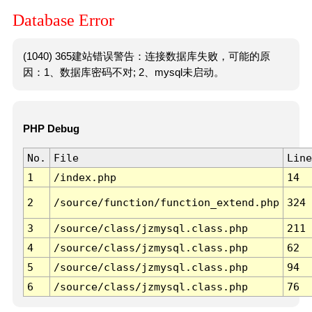
Database Error
(1040) 365建站错误警告：连接数据库失败，可能的原
因：1、数据库密码不对; 2、mysql未启动。
PHP Debug
No.
File
Line
1
/index.php
14
2
/source/function/function_extend.php
324
3
/source/class/jzmysql.class.php
211
4
/source/class/jzmysql.class.php
62
5
/source/class/jzmysql.class.php
94
6
/source/class/jzmysql.class.php
76