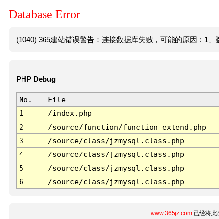
Database Error
(1040) 365建站错误警告：连接数据库失败，可能的原因：1、数
PHP Debug
No.
File
1
/index.php
2
/source/function/function_extend.php
3
/source/class/jzmysql.class.php
4
/source/class/jzmysql.class.php
5
/source/class/jzmysql.class.php
6
/source/class/jzmysql.class.php
www.365jz.com
已经将此