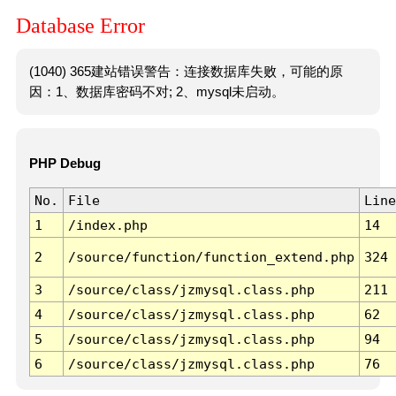
Database Error
(1040) 365建站错误警告：连接数据库失败，可能的原
因：1、数据库密码不对; 2、mysql未启动。
PHP Debug
No.
File
Line
1
/index.php
14
2
/source/function/function_extend.php
324
3
/source/class/jzmysql.class.php
211
4
/source/class/jzmysql.class.php
62
5
/source/class/jzmysql.class.php
94
6
/source/class/jzmysql.class.php
76