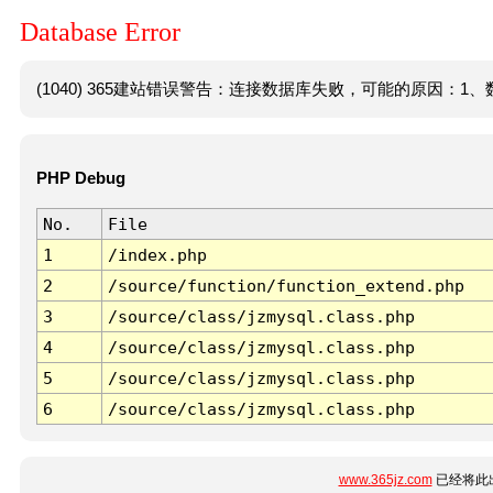
Database Error
(1040) 365建站错误警告：连接数据库失败，可能的原因：1、数
PHP Debug
No.
File
1
/index.php
2
/source/function/function_extend.php
3
/source/class/jzmysql.class.php
4
/source/class/jzmysql.class.php
5
/source/class/jzmysql.class.php
6
/source/class/jzmysql.class.php
www.365jz.com
已经将此